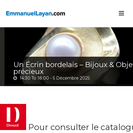
Un Écrin bordelais – Bijoux & Obje
précieux
14:30 To 18:00 -
5 Décembre 2025
Pour consulter le catalo