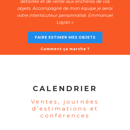
détaillée et de vente aux enchères de vos
objets. Accompagné de mon équipe je serai
votre interlocuteur personnalisé. Emmanuel
Layan »
FAIRE ESTIMER MES OBJETS
Comment ça marche ?
CALENDRIER
Ventes, journées
d’estimations et
conférences